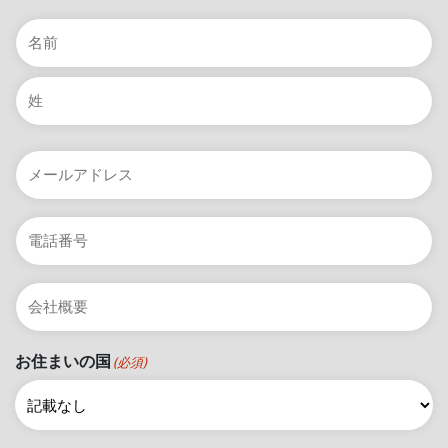
名
前
(必
名
須)
最
メ
後
ー
ル
電
ア
話
ド
番
レ
会
号
ス
社
(必
名
須)
お住まいの国
(必須)
*