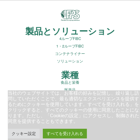
製品とソリューション
4ループFIBC
1・2ループFIBC
コンテナライナー
ソリューション
業種
食品と栄養
医薬品
当社のウェブサイトでは、お客様の好みを記憶し、繰り返し訪
建設用骨材
問していただくことで、最も適切なエクスペリエンスを提供す
廃棄物管理
るためにクッキーを使用しています。すべてを受け入れる」を
クリックすると、すべてのクッキーの使用に同意したことにな
鉱業・鉱物
ります。ただし、「Cookieの設定」にアクセスし、制御された
同意を提供することもできます。
会社概要
持続可能な包装
クッキー設定
すべてを受け入れる