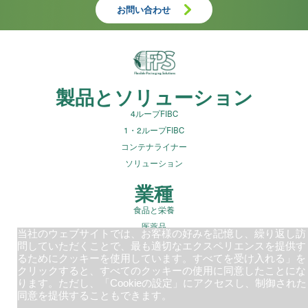
お問い合わせ
製品とソリューション
4ループFIBC
1・2ループFIBC
コンテナライナー
ソリューション
業種
食品と栄養
医薬品
当社のウェブサイトでは、お客様の好みを記憶し、繰り返し訪
建設用骨材
問していただくことで、最も適切なエクスペリエンスを提供す
廃棄物管理
るためにクッキーを使用しています。すべてを受け入れる」を
クリックすると、すべてのクッキーの使用に同意したことにな
鉱業・鉱物
ります。ただし、「Cookieの設定」にアクセスし、制御された
同意を提供することもできます。
会社概要