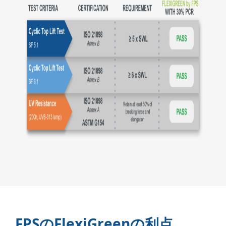
FPSのFlexiGreenの利点