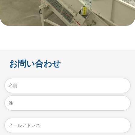
お問い合わせ
名
前
(必
名
須)
最
メ
後
ー