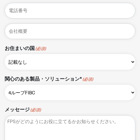
ル
電
ア
話
ド
番
レ
会
号
ス
社
(必
名
須)
お住まいの国
(必須)
*
関心のある製品・ソリューション*
(必須)
メッセージ
(必須)