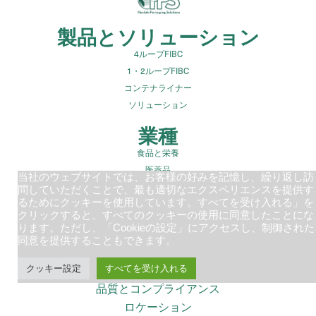
製品とソリューション
4ループFIBC
1・2ループFIBC
コンテナライナー
ソリューション
業種
食品と栄養
医薬品
当社のウェブサイトでは、お客様の好みを記憶し、繰り返し訪
建設用骨材
問していただくことで、最も適切なエクスペリエンスを提供す
るためにクッキーを使用しています。すべてを受け入れる」を
廃棄物管理
クリックすると、すべてのクッキーの使用に同意したことにな
鉱業・鉱物
ります。ただし、「Cookieの設定」にアクセスし、制御された
同意を提供することもできます。
会社概要
持続可能な包装
クッキー設定
すべてを受け入れる
品質とコンプライアンス
ロケーション