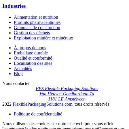
Industries
Alimentation et nutrition
Produits pharmaceutiques
Granulats de construction
Gestion des déchets
Exploitation minière et minéraux
À propos de nous
Emballage durable
Qualité et conformité
Localisation des sites
Actualités
Blog
Nous contacter
FPS Flexible Packaging Solutions
Van Heuven Goedhartlaan 7a
1181 LE Amstelveen
2022
FlexiblePackagingSolutions.com
, tous droits réservés
Politique de confidentialité
Nous utilisons des cookies sur notre site web pour vous offrir
l'expérience la plus pertinente en mémorisant vos préférences et vos