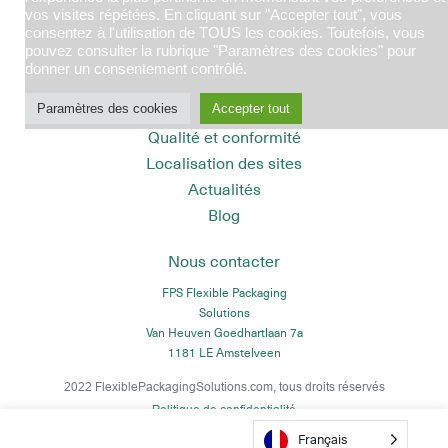
vos visites répétées. En cliquant sur "Accepter tout", vous
Gestion des déchets
consentez à l'utilisation de TOUS les cookies. Toutefois, vous
Exploitation minière et minéraux
pouvez consulter la rubrique "Paramètres des cookies" pour
donner un consentement contrôlé.
À propos de nous
Emballage durable
Paramètres des cookies
Accepter tout
Qualité et conformité
Localisation des sites
Actualités
Blog
Nous contacter
FPS Flexible Packaging
Solutions
Van Heuven Goedhartlaan 7a
1181 LE Amstelveen
2022
FlexiblePackagingSolutions.com
, tous droits réservés
Politique de confidentialité
Français