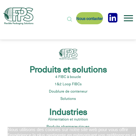
Nous contacter
Produits et solutions
4 FIBC à boucle
1&2 Loop FIBCs
Doublure de conteneur
Solutions
Industries
Alimentation et nutrition
Produits pharmaceutiques
Nous utilisons des cookies sur notre site web pour vous offrir
Granulats de construction
l'expérience la plus pertinente en mémorisant vos préférences et