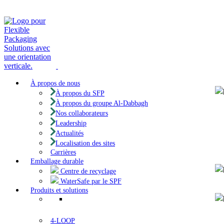
À propos de nous
À propos du SFP
À propos du groupe Al-Dabbagh
Nos collaborateurs
Leadership
Actualités
Localisation des sites
Carrières
Emballage durable
Centre de recyclage
WaterSafe par le SPF
Produits et solutions
4-LOOP