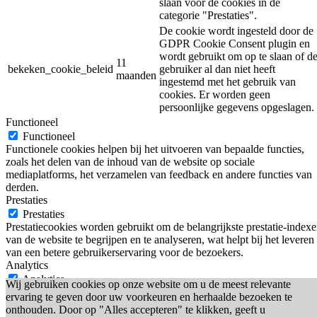
slaan voor de cookies in de
categorie "Prestaties".
De cookie wordt ingesteld door de
GDPR Cookie Consent plugin en
wordt gebruikt om op te slaan of d
11
bekeken_cookie_beleid
gebruiker al dan niet heeft
maanden
ingestemd met het gebruik van
cookies. Er worden geen
persoonlijke gegevens opgeslagen.
Functioneel
Functioneel
Functionele cookies helpen bij het uitvoeren van bepaalde functies,
zoals het delen van de inhoud van de website op sociale
mediaplatforms, het verzamelen van feedback en andere functies van
derden.
Prestaties
Prestaties
Prestatiecookies worden gebruikt om de belangrijkste prestatie-index
van de website te begrijpen en te analyseren, wat helpt bij het leveren
van een betere gebruikerservaring voor de bezoekers.
Analytics
Analytics
Wij gebruiken cookies op onze website om u de meest relevante
Analytische cookies worden gebruikt om te begrijpen hoe bezoekers
ervaring te geven door uw voorkeuren en herhaalde bezoeken te
omgaan met de website. Deze cookies helpen informatie te verschaff
onthouden. Door op "Alles accepteren" te klikken, geeft u