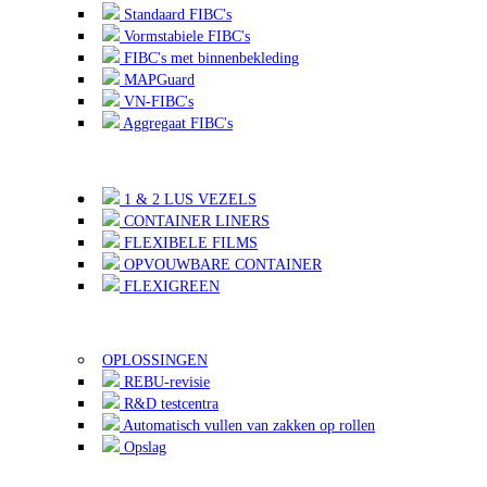
Standaard FIBC's
Vormstabiele FIBC's
FIBC's met binnenbekleding
MAPGuard
VN-FIBC's
Aggregaat FIBC's
1 & 2 LUS VEZELS
CONTAINER LINERS
FLEXIBELE FILMS
OPVOUWBARE CONTAINER
FLEXIGREEN
OPLOSSINGEN
REBU-revisie
R&D testcentra
Automatisch vullen van zakken op rollen
Opslag