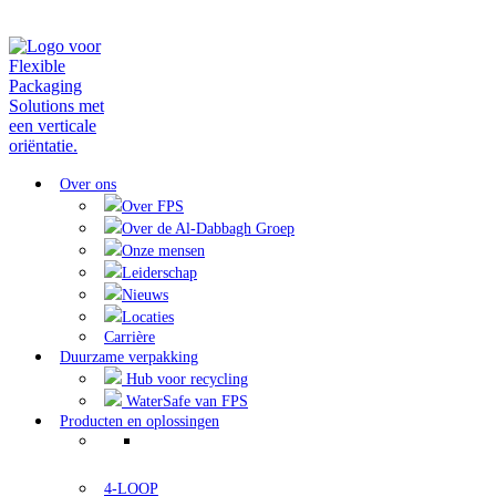
Over ons
Over FPS
Over de Al-Dabbagh Groep
Onze mensen
Leiderschap
Nieuws
Locaties
Carrière
Duurzame verpakking
Hub voor recycling
WaterSafe van FPS
Producten en oplossingen
4-LOOP