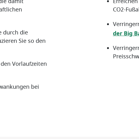
die damit
Erreichen 
ftlichen
CO2-Fußab
Verringer
e durch die
der Big B
zieren Sie so den
Verringer
Preisschw
 den Vorlaufzeiten
chwankungen bei