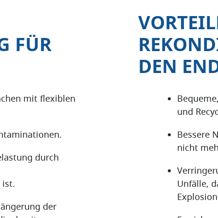
VORTEIL
G FÜR
REKOND
DEN EN
chen mit flexiblen
Bequeme, 
und Recyc
ontaminationen.
Bessere N
nicht meh
elastung durch
Verringer
ist.
Unfälle, 
Explosion
rlängerung der