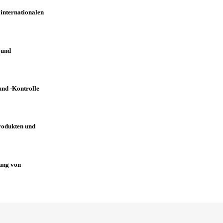
 internationalen
 und
nd -Kontrolle
rodukten und
ung von