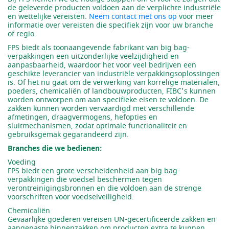
de geleverde producten voldoen aan de verplichte industriële
en wettelijke vereisten.
Neem contact met ons op
voor meer
informatie over vereisten die specifiek zijn voor uw branche
of regio.
FPS biedt als toonaangevende fabrikant van big bag-
verpakkingen een uitzonderlijke veelzijdigheid en
aanpasbaarheid, waardoor het voor veel bedrijven een
geschikte leverancier van industriële verpakkingsoplossingen
is. Of het nu gaat om de verwerking van korrelige materialen,
poeders, chemicaliën of landbouwproducten, FIBC's kunnen
worden ontworpen om aan specifieke eisen te voldoen. De
zakken kunnen worden vervaardigd met verschillende
afmetingen, draagvermogens, hefopties en
sluitmechanismen, zodat optimale functionaliteit en
gebruiksgemak gegarandeerd zijn.
Branches die we bedienen:
Voeding
FPS biedt een grote verscheidenheid aan big bag-
verpakkingen die voedsel beschermen tegen
verontreinigingsbronnen en die voldoen aan de strenge
voorschriften voor voedselveiligheid.
Chemicaliën
Gevaarlijke goederen vereisen UN-gecertificeerde zakken en
aangepaste binnenzakken om producten extra te kunnen