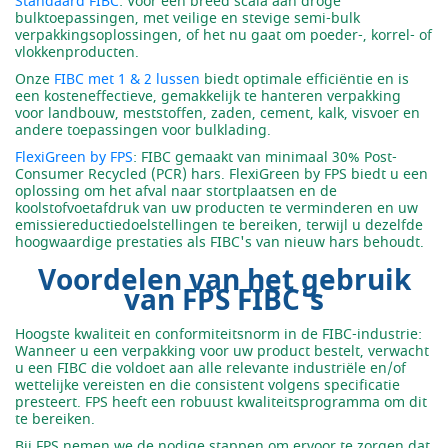
Standaard FIBC
: Voor een breed scala aan droge
bulktoepassingen, met veilige en stevige semi-bulk
verpakkingsoplossingen, of het nu gaat om poeder-, korrel- of
vlokkenproducten.
Onze
FIBC met 1 & 2 lussen
biedt optimale efficiëntie en is
een kosteneffectieve, gemakkelijk te hanteren verpakking
voor landbouw, meststoffen, zaden, cement, kalk, visvoer en
andere toepassingen voor bulklading.
FlexiGreen by FPS
: FIBC gemaakt van minimaal 30% Post-
Consumer Recycled (PCR) hars. FlexiGreen by FPS biedt u een
oplossing om het afval naar stortplaatsen en de
koolstofvoetafdruk van uw producten te verminderen en uw
emissiereductiedoelstellingen te bereiken, terwijl u dezelfde
hoogwaardige prestaties als FIBC's van nieuw hars behoudt.
Voordelen van het gebruik
van FPS FIBC's
Hoogste kwaliteit en conformiteitsnorm in de FIBC-industrie:
Wanneer u een verpakking voor uw product bestelt, verwacht
u een FIBC die voldoet aan alle relevante industriële en/of
wettelijke vereisten en die consistent volgens specificatie
presteert. FPS heeft een robuust kwaliteitsprogramma om dit
te bereiken.
Bij FPS nemen we de nodige stappen om ervoor te zorgen dat