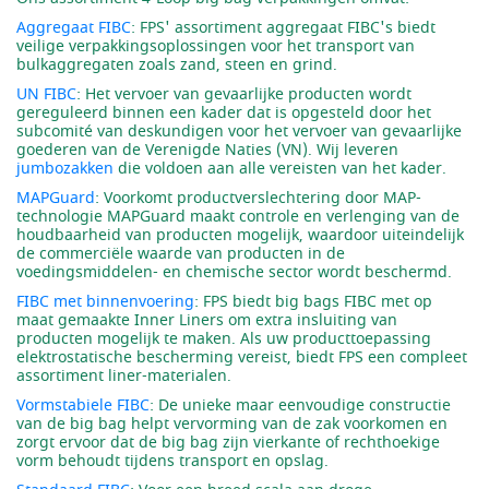
Aggregaat FIBC
: FPS' assortiment aggregaat FIBC's biedt
veilige verpakkingsoplossingen voor het transport van
bulkaggregaten zoals zand, steen en grind.
UN FIBC
: Het vervoer van gevaarlijke producten wordt
gereguleerd binnen een kader dat is opgesteld door het
subcomité van deskundigen voor het vervoer van gevaarlijke
goederen van de Verenigde Naties (VN). Wij leveren
jumbozakken
die voldoen aan alle vereisten van het kader.
MAPGuard
: Voorkomt productverslechtering door MAP-
technologie MAPGuard maakt controle en verlenging van de
houdbaarheid van producten mogelijk, waardoor uiteindelijk
de commerciële waarde van producten in de
voedingsmiddelen- en chemische sector wordt beschermd.
FIBC met binnenvoering
: FPS biedt big bags FIBC met op
maat gemaakte Inner Liners om extra insluiting van
producten mogelijk te maken. Als uw producttoepassing
elektrostatische bescherming vereist, biedt FPS een compleet
assortiment liner-materialen.
Vormstabiele FIBC
: De unieke maar eenvoudige constructie
van de big bag helpt vervorming van de zak voorkomen en
zorgt ervoor dat de big bag zijn vierkante of rechthoekige
vorm behoudt tijdens transport en opslag.