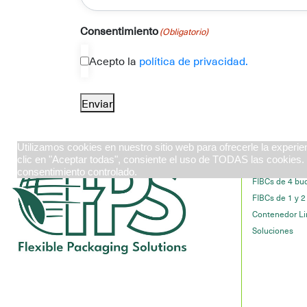
Consentimiento
(Obligatorio)
Acepto la
política de privacidad.
Enviar
Utilizamos cookies en nuestro sitio web para ofrecerle la experie
clic en "Aceptar todas", consiente el uso de TODAS las cookies. 
Productos 
consentimiento controlado.
FIBCs de 4 bu
FIBCs de 1 y 2
Contenedor Li
Soluciones