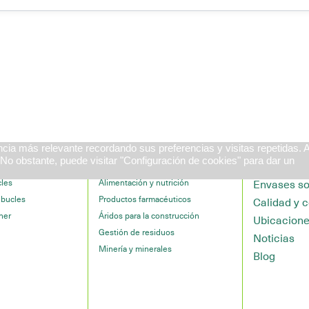
ncia más relevante recordando sus preferencias y visitas repetidas. 
No obstante, puede visitar "Configuración de cookies" para dar un
y soluciones
Industrias
Quiénes s
Envases so
cles
Alimentación y nutrición
 bucles
Productos farmacéuticos
Calidad y 
ner
Áridos para la construcción
Ubicacion
Gestión de residuos
Noticias
Minería y minerales
Blog