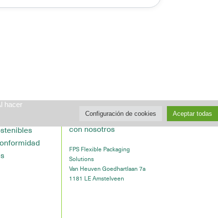
Al hacer
Configuración de cookies
Aceptar todas
omos
Póngase en contacto
con nosotros
stenibles
conformidad
FPS Flexible Packaging
es
Solutions
Van Heuven Goedhartlaan 7a
1181 LE Amstelveen