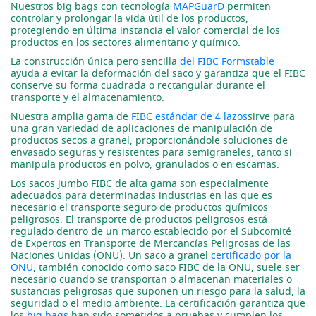
Nuestros big bags con tecnología
MAPGuarD
permiten
controlar y prolongar la vida útil de los productos,
protegiendo en última instancia el valor comercial de los
productos en los sectores alimentario y químico.
La construcción única pero sencilla
del FIBC Formstable
ayuda a evitar la deformación del saco y garantiza que el FIBC
conserve su forma cuadrada o rectangular durante el
transporte y el almacenamiento.
Nuestra amplia gama de
FIBC estándar de 4 lazos
sirve para
una gran variedad de aplicaciones de manipulación de
productos secos a granel, proporcionándole soluciones de
envasado seguras y resistentes para semigraneles, tanto si
manipula productos en polvo, granulados o en escamas.
Los sacos jumbo FIBC de alta gama son especialmente
adecuados para determinadas industrias en las que es
necesario el transporte seguro de productos químicos
peligrosos. El transporte de productos peligrosos está
regulado dentro de un marco establecido por el Subcomité
de Expertos en Transporte de Mercancías Peligrosas de las
Naciones Unidas (ONU). Un saco a granel
certificado por la
ONU
, también conocido como saco FIBC de la ONU, suele ser
necesario cuando se transportan o almacenan materiales o
sustancias peligrosas que suponen un riesgo para la salud, la
seguridad o el medio ambiente. La certificación garantiza que
los
big bags
han sido sometidos a pruebas y cumplen los