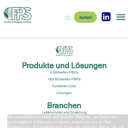
Kontakt
Produkte und Lösungen
4 Schlaufen-FIBCs
1&2 Schlaufen-FIBCs
Container-Liner
Lösungen
Branchen
Lebensmittel und Ernährung
Wir verwenden Cookies auf unserer Website, um Ihnen die
Pharmazeutika
bestmögliche Erfahrung zu bieten, indem wir uns an Ihre
Bauaggregat
Präferenzen und wiederholten Besuche erinnern. Wenn Sie auf