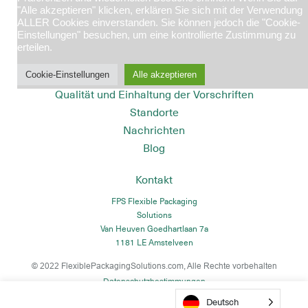
"Alle akzeptieren" klicken, erklären Sie sich mit der Verwendung
Abfallwirtschaft
ALLER Cookies einverstanden. Sie können jedoch die "Cookie-
Bergbau und Mineralien
Einstellungen" besuchen, um eine kontrollierte Zustimmung zu
erteilen.
Über uns
Nachhaltige Verpackungen
Cookie-Einstellungen
Alle akzeptieren
Qualität und Einhaltung der Vorschriften
Standorte
Nachrichten
Blog
Kontakt
FPS Flexible Packaging
Solutions
Van Heuven Goedhartlaan 7a
1181 LE Amstelveen
© 2022
FlexiblePackagingSolutions.com
, Alle Rechte vorbehalten
Datenschutzbestimmungen
Deutsch