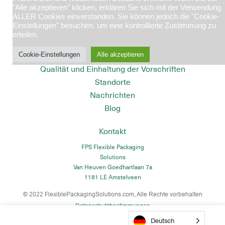
"Alle akzeptieren" klicken, erklären Sie sich mit der Verwendung
Abfallwirtschaft
ALLER Cookies einverstanden. Sie können jedoch die "Cookie-
Bergbau und Mineralien
Einstellungen" besuchen, um eine kontrollierte Zustimmung zu
erteilen.
Über uns
Nachhaltige Verpackungen
Cookie-Einstellungen
Alle akzeptieren
Qualität und Einhaltung der Vorschriften
Standorte
Nachrichten
Blog
Kontakt
FPS Flexible Packaging
Solutions
Van Heuven Goedhartlaan 7a
1181 LE Amstelveen
© 2022
FlexiblePackagingSolutions.com
, Alle Rechte vorbehalten
Datenschutzbestimmungen
Deutsch