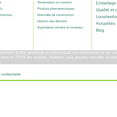
Emballage 
e
Alimentation et nutrition
Cs
Produits pharmaceutiques
Qualité et 
onteneur
Granulats de construction
Localisatio
Gestion des déchets
Actualités
Exploitation minière et minéraux
Blog
expérience la plus pertinente en mémorisant vos préférences et vos vis
lisation de TOUS les cookies. Toutefois, vous pouvez consulter la rubr
.
 confidentialité