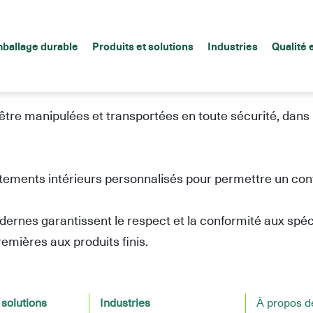
ète de GRVS à pr
e B, C ou D)
ballage durable
Produits et solutions
Industries
Qualité 
e manipulées et transportées en toute sécurité, dans l
ements intérieurs personnalisés pour permettre un con
odernes garantissent le respect et la conformité aux spé
emières aux produits finis.
 solutions
Industries
À propos d