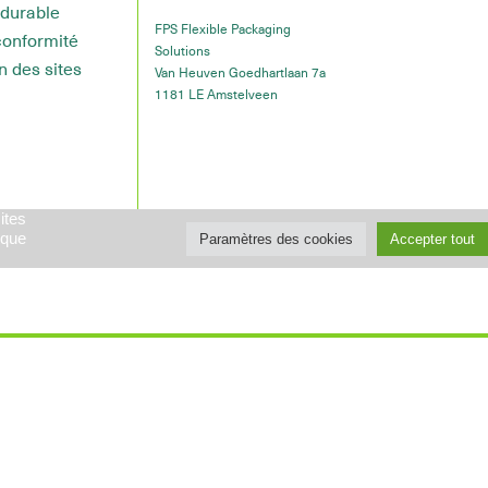
durable
FPS Flexible Packaging
conformité
Solutions
n des sites
Van Heuven Goedhartlaan 7a
1181 LE Amstelveen
ites
ique
Paramètres des cookies
Accepter tout