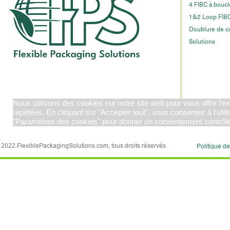
4 FIBC à boucl
1&2 Loop FIB
Doublure de c
Solutions
Nous utilisons des cookies sur notre site web pour vous offrir l'
répétées. En cliquant sur "Accepter tout", vous consentez à l'uti
"Paramètres des cookies" pour donner un consentement contrôlé
2022
FlexiblePackagingSolutions.com
, tous droits réservés
Politique de